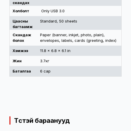
скандах
Холболт
Only USB 3.0
Цаасны
Standard, 50 sheets
багтаамж
Скандаж
Paper (banner, inkjet, photo, plain),
болох
envelopes, labels, cards (greeting, index)
Хэмжээ
11.8 x 6.8 x 6.1 in
Жин
3.7кг
Баталгаа
6 сар
Төстэй бараанууд