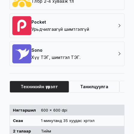
Төлбөрөө 2-4 хувааж төл
Pocket
Урьдчилгаагүй шимтгэлгүй
Sono
Хүү ТЭГ, шимтгэл ТЭГ.
Техникийн үзүүлэлт
Танилцуулга
Ү
Техникийн үзүүлэлт
Нягтаршил
600 x 600 dpi
Скан
1 минутанд 35 хуудас хүртэл
2 талаар
Тийм