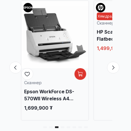
сан
Хямдрал дуусахад 21
Сканнер
HP ScanJet Pro
Flatbed Scanner
Сканнер /
1,499,900 ₮
1,8
Сканнер
0
Epson WorkForce DS-
work
570WII Wireless A4
Duplex Document
1,699,900 ₮
Scanner / Сканнер /