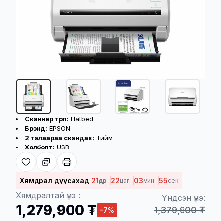
Бүтээгдэхүүний үндсэн үзүүлэлт
Сканнер төрөл:
Flatbed
+1
Брэнд:
EPSON
2 талаараа скандах:
Тийм
Холболт:
USB
Хүргэлтийн үйлчилгээ
Хямдрал дуусахад
21
22
03
55
өдөр
цаг
мин
сек
Хямдралтай үнэ :
Үндсэн үнэ:
1,279,900 ₮
Төлбөр баталгаажсан үеэс хойш 08-48
1,379,900 ₮
-7%