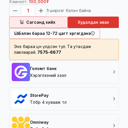
цагийн дотор хүргэгдэнэ
Хэмнэлт:
100,000₮
100,000 төгрөг болон түүнээс дээш
1
ширхэг бэлэн байна
үнийн дүнтэй барааг үнэгүй хүргэнэ
100,000 төгрөг дотор үнийн дүнтэй
Сагсанд хийх
Худалдан авах
барааг 5000 төгрөгөөр хүргэнэ
Бэлэн бараа 12-72 цагт хүргэгдэнэ
Хүргэлтийн бүс
Баруун зүг /5 шар/
Энэ бараа цөөн үлдсэн тул. Та утасдаж
лавлаарай.
7575-6677
Зүүн зүг /Амгалан/
Урд зүг /Зайсан, Архивын ерөнхий
газар/
Голомт банк
Хойд зүг / 7 Буудал/
Хэрэглээний зээл
StorePay
Төлбөрөө 4 хувааж төл
Omniway