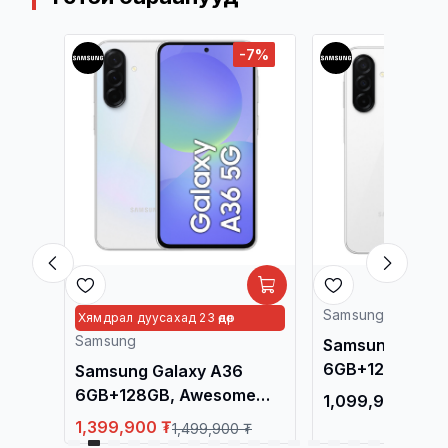
-6%
-7%
Samsung
Хямдрал дуусахад 23 өдөр
Samsung
Samsung Galax
6GB+128GB, Wh
Samsung Galaxy A36
6GB+128GB, Awesome
1,099,900 ₮
White
1,399,900 ₮
₮
1,499,900 ₮