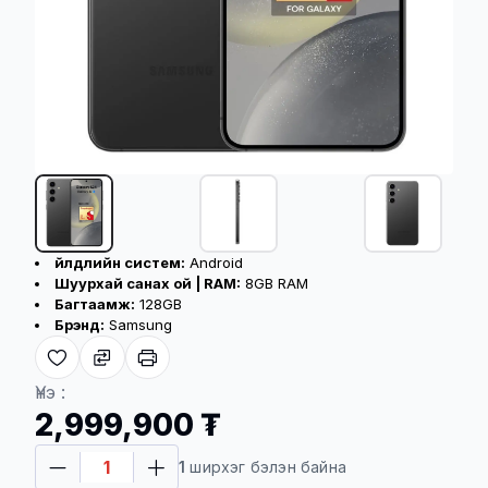
Бүтээгдэхүүний үндсэн үзүүлэлт
Үйлдлийн систем:
Android
Шуурхай санах ой | RAM:
8GB RAM
Багтаамж:
128GB
Брэнд:
Samsung
Хүргэлтийн үйлчилгээ
Үнэ :
2,999,900 ₮
Төлбөр баталгаажсан үеэс хойш 08-48
1
ширхэг бэлэн байна