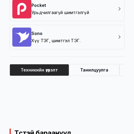
Pocket
Урьдчилгаагүй шимтгэлгүй
Sono
Хүү ТЭГ, шимтгэл ТЭГ.
Техникийн үзүүлэлт
Танилцуулга
Ү
Техникийн үзүүлэлт
Төстэй бараанууд