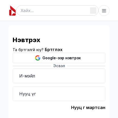
Нэвтрэх
Бүртгүүлэх
Та бүртгэлгүй юу?
Google-ээр нэвтрэх
Эсвэл
И-мэйл
Шаардлагатай
Нууц үг
Шаардлагатай
Нууц үг мартсан